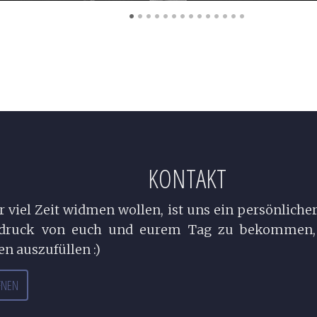
•
•
•
•
•
•
•
•
•
•
•
•
•
•
KONTAKT
 viel Zeit widmen wollen, ist uns ein persönliche
ndruck von euch und eurem Tag zu bekommen, 
n auszufüllen :)
FNEN